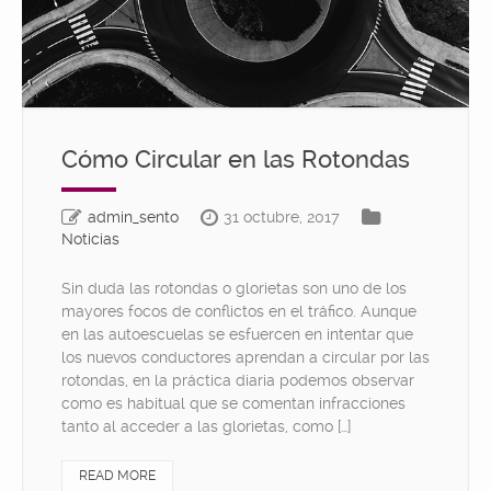
Cómo Circular en las Rotondas
admin_sento
31 octubre, 2017
Noticias
Sin duda las rotondas o glorietas son uno de los
mayores focos de conflictos en el tráfico. Aunque
en las autoescuelas se esfuercen en intentar que
los nuevos conductores aprendan a circular por las
rotondas, en la práctica diaria podemos observar
como es habitual que se comentan infracciones
tanto al acceder a las glorietas, como […]
READ MORE