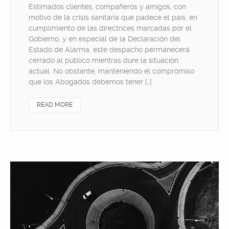
Estimados clientes, compañeros y amigos, con
motivo de la crisis sanitaria que padece el país, en
cumplimiento de las directrices marcadas por el
Gobierno, y en especial de la Declaración del
Estado de Alarma, este despacho permanecerá
cerrado al público mientras dure la situación
actual. No obstante, manteniendo el compromiso
que los Abogados debemos tener […]
READ MORE